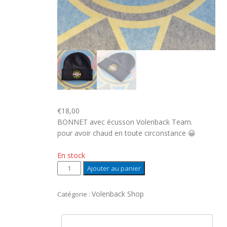
€
18,00
BONNET avec écusson Volenback Team.
pour avoir chaud en toute circonstance 😀
En stock
quantité
Ajouter au panier
de
BONNET
Volenback Shop
Catégorie :
blue-
navy