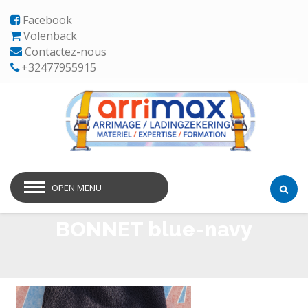
Facebook
Volenback
Contactez-nous
+32477955915
OPEN MENU
BONNET blue-navy