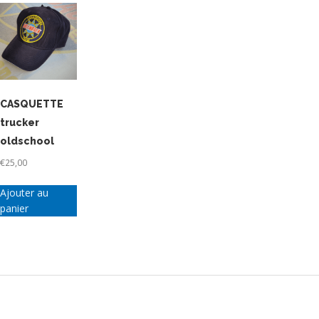
CASQUETTE
trucker
oldschool
€
25,00
Ajouter au
panier