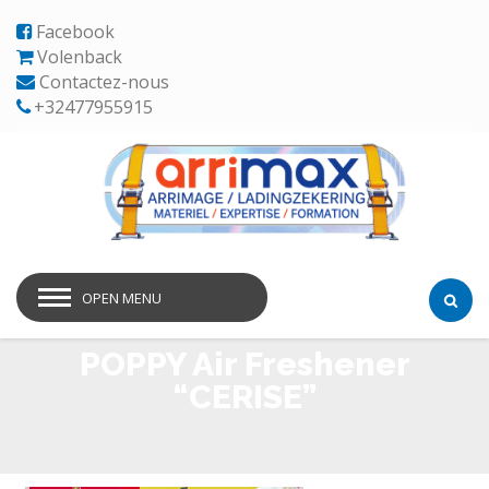
Facebook
Volenback
Contactez-nous
+32477955915
OPEN MENU
POPPY Air Freshener
“CERISE”