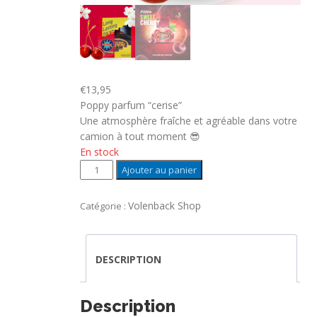
€
13,95
Poppy parfum “cerise”
Une atmosphère fraîche et agréable dans votre
camion à tout moment 😎
En stock
quantité
Ajouter au panier
de
POPPY
Volenback Shop
Catégorie :
Air
Freshener
"CERISE"
DESCRIPTION
Description