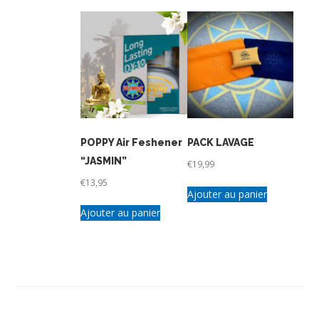
POPPY Air Feshener
PACK LAVAGE
“JASMIN”
€
19,99
€
13,95
Ajouter au panier
Ajouter au panier