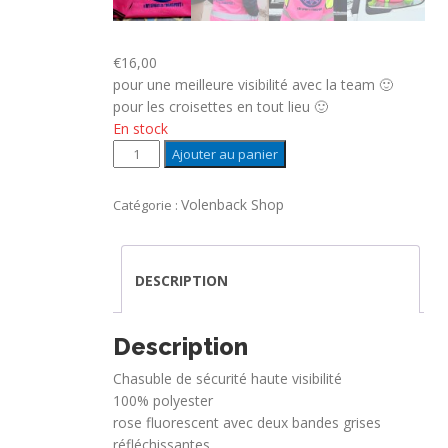
€
16,00
pour une meilleure visibilité avec la team 🙂
pour les croisettes en tout lieu 🙂
En stock
quantité
Ajouter au panier
de
CHASUBLE
Volenback Shop
Catégorie :
FLUO
PINK
Volenback
DESCRIPTION
taille
L
Description
Chasuble de sécurité haute visibilité
100% polyester
rose fluorescent avec deux bandes grises
réfléchissantes