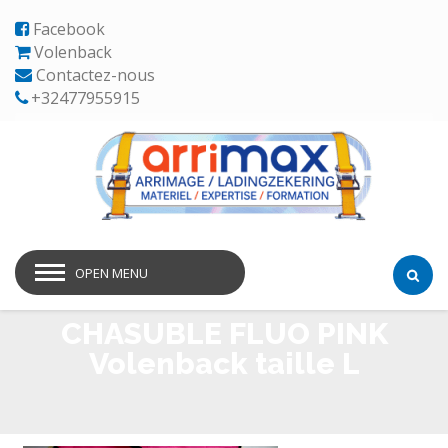
Facebook
Volenback
Contactez-nous
+32477955915
OPEN MENU
CHASUBLE FLUO PINK
Volenback taille L