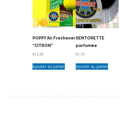
POPPY Air Freshener
SENTORETTE
“CITRON”
parfumée
€
13,95
€
1,75
Ajouter au panier
Ajouter au panier