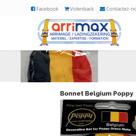
Facebook
Volenback
Contactez-n
Bonnet Belgium Po
Bonnet Belgium Poppy