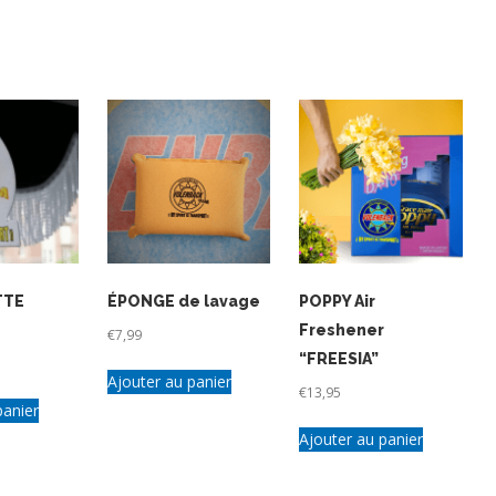
TTE
ÉPONGE de lavage
POPPY Air
Freshener
€
7,99
“FREESIA”
Ajouter au panier
€
13,95
panier
Ajouter au panier