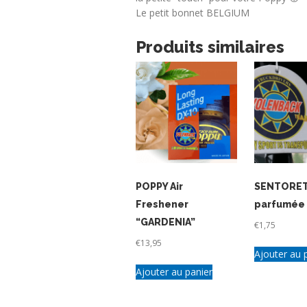
Le petit bonnet BELGIUM
Produits similaires
POPPY Air
SENTORE
Freshener
parfumée
“GARDENIA”
€
1,75
€
13,95
Ajouter au 
Ajouter au panier