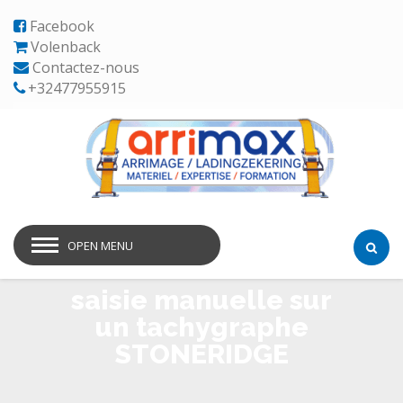
Facebook
Volenback
Contactez-nous
+32477955915
OPEN MENU
saisie manuelle sur
un tachygraphe
STONERIDGE