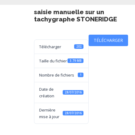
saisie manuelle sur un
tachygraphe STONERIDGE
TÉLÉCHARGER
Télécharger
202
Taille du fichier
3.79 MB
Nombre de fichiers
1
Date de
28/07/2016
création
Dernière
28/07/2016
mise à jour