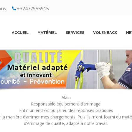
ous
+32477955915
act
ACCUEIL
MATÉRIEL
SERVICES
VOLENBACK
NE
Alain
Responsable équipement d’arrimage.
Enfin un endroit où j’ai eu des réponses pratiques
r la manière d’arrimer mes chargements. Puis ils m’ont fourni du matér
d’
Arrimage
de qualité, adapté à notre travail.