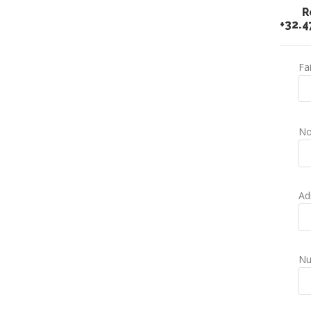
Remp
+32.4
Fa
No
Ad
Nu