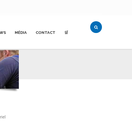
WS
MÉDIA
CONTACT
🛒
iel